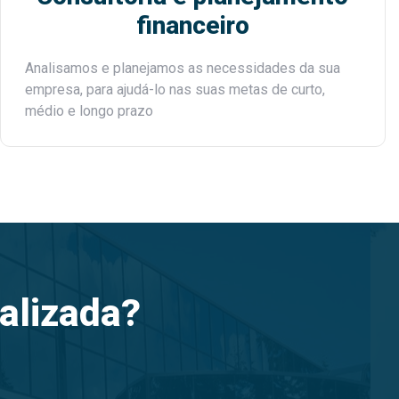
financeiro
Analisamos e planejamos as necessidades da sua
empresa, para ajudá-lo nas suas metas de curto,
médio e longo prazo
alizada?