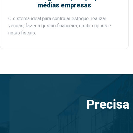
médias empresas
O sistema ideal para controlar estoque, realizar
vendas, fazer a gestão financeira, emitir cupons e
notas fiscais.
Precisa